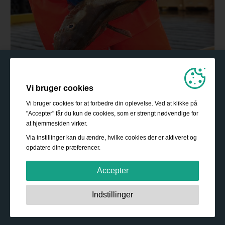
Vi bruger cookies
Vi bruger cookies for at forbedre din oplevelse. Ved at klikke på
"Accepter" får du kun de cookies, som er strengt nødvendige for
at hjemmesiden virker.
Via instillinger kan du ændre, hvilke cookies der er aktiveret og
opdatere dine præferencer.
Accepter
Strengt nødvendige:
Disse cookies er essentielle for at
Indstillinger
sikre grundlæggende funktionalitet såsom navigation,
adgang til sikret indhold samt at indkøbskurven husker
dine valg under dit ophold på webstedet.